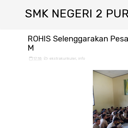
SMK NEGERI 2 PU
ROHIS Selenggarakan Pesa
M
17:18
ekstrakurikuler
,
info