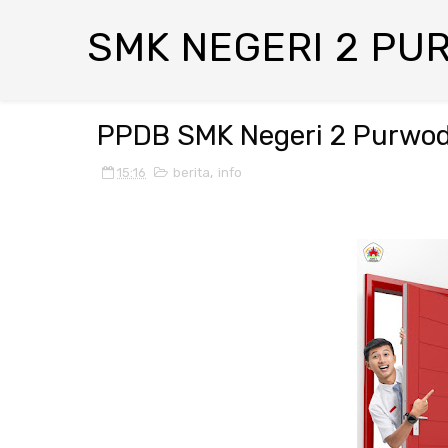
SMK NEGERI 2 PU
PPDB SMK Negeri 2 Purwo
15:16
berita
,
info