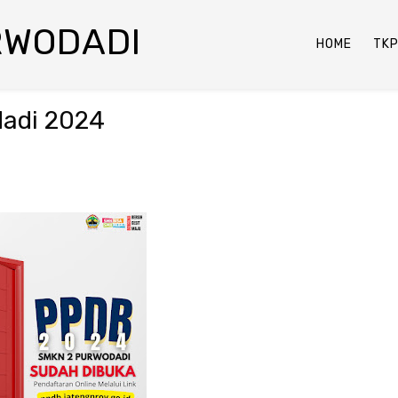
RWODADI
HOME
TK
dadi 2024