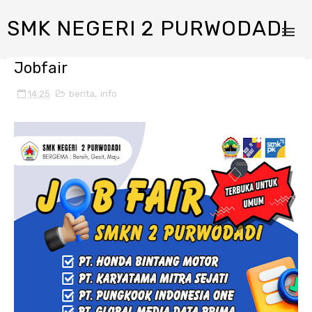
SMK NEGERI 2 PURWODADI
Jobfair
14:25
berita
,
info