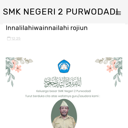
SMK NEGERI 2 PURWODADI
Innalilahiwainnailahi rojiun
12:25