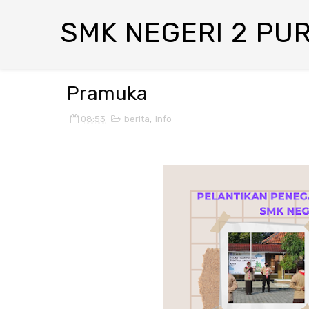
SMK NEGERI 2 PU
Pramuka
08:53
berita
,
info