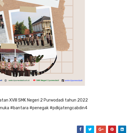
tan XVIII SMK Negeri 2 Purwodadi tahun 2022
uka #bantara #penegak #pdkjatengcabdin4