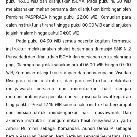
pukul 16:00 WIB dan dilanjutkan ISOMA. Pada pukul 18:30 WIB
melaksanakan makan bersama dan dilanjutkan bimbingan oleh
Pembina PASPRADA hingga pukul 22:00 WIB, Kemudian para
calon instruktur istirahat hingga pukul 00:00 WIB dan dilanjukan
jelajah malam hingga pukul 04:00 WIB.
Pada pukul 04:30 WIB semua peserta kegitan termasuk
instruktur melaksanakan sholat berjamaah di masjid SMK N 2
Purwodadi dan dilanjutkan ISOMA dan persiapan untuk olahraga
pagi, Olahraga pagi dilaksanakan pukul 06:00 WIB hingga 07:00
WIB, Kemudian dilanjutkan sarapan dan penyampaian Visi dan
Misi para calon instruktur, dan para instruktur melakukan
musyawarah bersama dan memutuskan hasil dengan
mempertimbangkan perilaku dan visi misi pada awal kegiatan
hingga akhir. Pukul 12:15 WIB semua calon instruktur berkumpul
dan bersiap untuk mendengarkan hasil musyawarah, Dan
akhirnya instruktur mengumumkan hasil musyawarah yaitu
Amirul Mu'minin sebagai Komandan, Aundri Denia P sebagai
Ketua Pasukan Delapan, Neti Setiyani sebagai Sekretaris, Dan